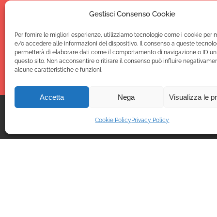
Gestisci Consenso Cookie
02 96 70 3
Chiamaci:
Per fornire le migliori esperienze, utilizziamo tecnologie come i cookie per
e/o accedere alle informazioni del dispositivo. Il consenso a queste tecnolo
permetterà di elaborare dati come il comportamento di navigazione o ID uni
questo sito. Non acconsentire o ritirare il consenso può influire negativame
alcune caratteristiche e funzioni.
Accetta
Nega
Visualizza le p
Cookie Policy
Privacy Policy
Afima
Via Seve
21047 Sa
Partita 