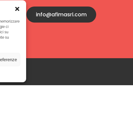
8 41
info@afimasrl.com
 memorizzare
gie ci
ci su
nte su
referenze
Link utili
 Srl
si Padre Paolo, 18
Chi siamo
ronno (VA)
Blog
Contatti
IVA: 02439320124