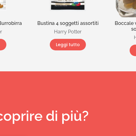
Burrobirra
Bustina 4 soggetti assortiti
Boccale 
so
r
Harry Potter
o
Leggi tutto
coprire di più?