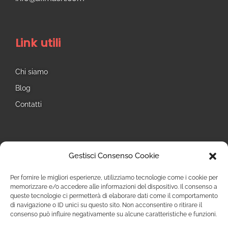
Link utili
Chi siamo
Blog
Contatti
Seguici
Gestisci Consenso Cookie
Instagram
Per fornire le migliori esperienze, utilizziamo tecnologie come i cookie per
memorizzare e/o accedere alle informazioni del dispositivo. Il consenso a
queste tecnologie ci permetterà di elaborare dati come il comportamento
di navigazione o ID unici su questo sito. Non acconsentire o ritirare il
consenso può influire negativamente su alcune caratteristiche e funzioni.