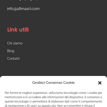
info@afimasrl.com​
Link utili
Chi siamo
Blog
Contatti
Seguici
Gestisci Consenso Cookie
Instagram
Per fornire le migliori esperienze, utilizziamo tecnologie come i cookie per
memorizzare e/o accedere alle informazioni del dispositivo. Il consenso a
queste tecnologie ci permetterà di elaborare dati come il comportamento
di navigazione o ID unici su questo sito. Non acconsentire o ritirare il