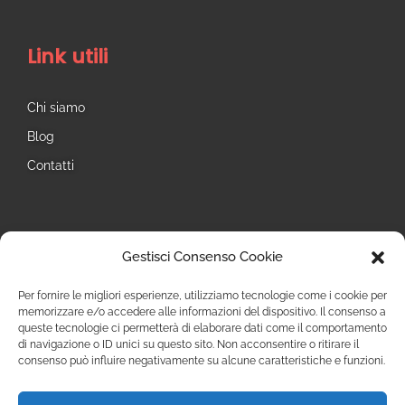
Link utili
Chi siamo
Blog
Contatti
Seguici
Gestisci Consenso Cookie
Instagram
Per fornire le migliori esperienze, utilizziamo tecnologie come i cookie per
memorizzare e/o accedere alle informazioni del dispositivo. Il consenso a
queste tecnologie ci permetterà di elaborare dati come il comportamento
di navigazione o ID unici su questo sito. Non acconsentire o ritirare il
consenso può influire negativamente su alcune caratteristiche e funzioni.