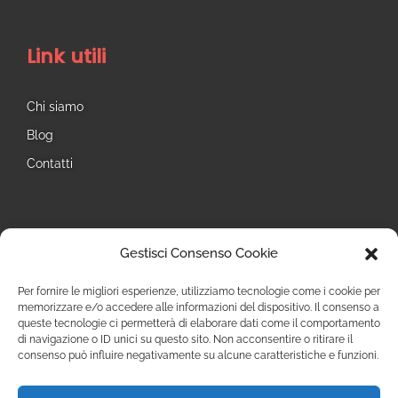
Link utili
Chi siamo
Blog
Contatti
Seguici
Gestisci Consenso Cookie
Instagram
Per fornire le migliori esperienze, utilizziamo tecnologie come i cookie per
memorizzare e/o accedere alle informazioni del dispositivo. Il consenso a
queste tecnologie ci permetterà di elaborare dati come il comportamento
di navigazione o ID unici su questo sito. Non acconsentire o ritirare il
consenso può influire negativamente su alcune caratteristiche e funzioni.