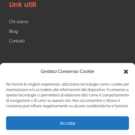
Link utili
Chi siamo
Blog
Contatti
Seguici
Gestisci Consenso Cookie
Instagram
Per fornire le migliori esperienze, utilizziamo tecnologie come i cookie per
memorizzare e/o accedere alle informazioni del dispositivo. Il consenso a
queste tecnologie ci permetterà di elaborare dati come il comportamento
di navigazione o ID unici su questo sito. Non acconsentire o ritirare il
consenso può influire negativamente su alcune caratteristiche e funzioni.
Accetta
Privacy Policy