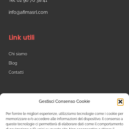
Tel: 02 96 70 38 41
info@afimasrl.com​
Link utili
Chi siamo
Blog
Contatti
Seguici
Gestisci Consenso Cookie
Instagram
Per fornire le migliori esperienze, utilizziamo tecnologie come i cookie per
memorizzare e/o accedere alle informazioni del dispositivo. Il consenso a
queste tecnologie ci permetterà di elaborare dati come il comportamento