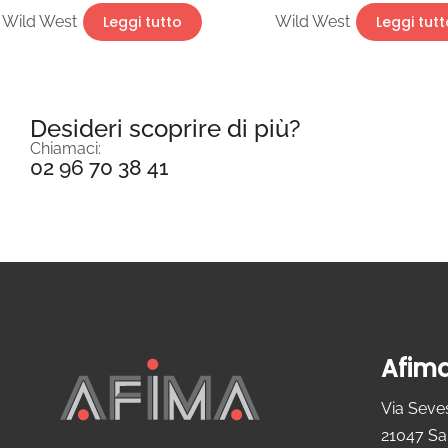
Wild West
Leggi tutto
Wild West
Leggi tutt
Desideri scoprire di più?
Chiamaci:
02 96 70 38 41
Afima
Via Seve
21047 Sa