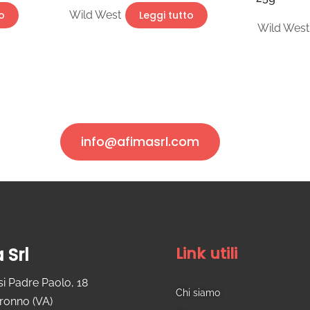
o
Wild West
Leggi tutto
Wild West
info@afimasrl.com
Link utili
 Srl
si Padre Paolo, 18
Chi siamo
ronno (VA)