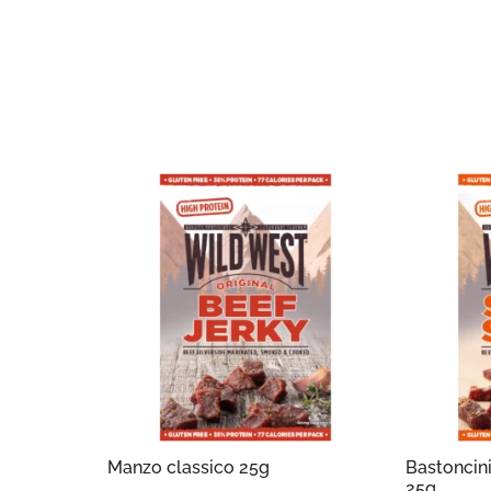
Manzo classico 25g
Bastoncin
25g