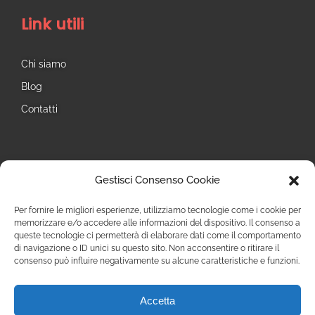
Link utili
Chi siamo
Blog
Contatti
Seguici
Gestisci Consenso Cookie
Instagram
Per fornire le migliori esperienze, utilizziamo tecnologie come i cookie per
memorizzare e/o accedere alle informazioni del dispositivo. Il consenso a
queste tecnologie ci permetterà di elaborare dati come il comportamento
di navigazione o ID unici su questo sito. Non acconsentire o ritirare il
consenso può influire negativamente su alcune caratteristiche e funzioni.
Accetta